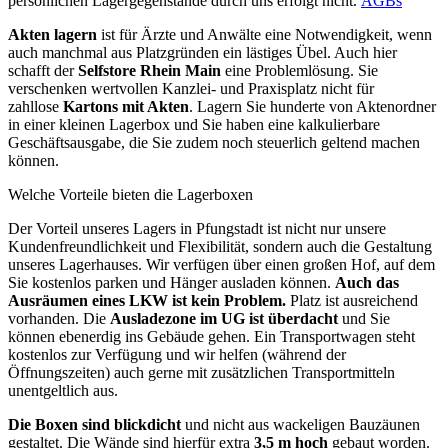
persönlichen Lagergegenstände durch uns erfolgt nicht.
AGBs
Akten lagern
ist für Ärzte und Anwälte eine Notwendigkeit, wenn
auch manchmal aus Platzgründen ein lästiges Übel. Auch hier
schafft der
Selfstore Rhein Main
eine Problemlösung. Sie
verschenken wertvollen Kanzlei- und Praxisplatz nicht für
zahllose
Kartons mit Akten
. Lagern Sie hunderte von Aktenordner
in einer kleinen Lagerbox und Sie haben eine kalkulierbare
Geschäftsausgabe, die Sie zudem noch steuerlich geltend machen
können.
Welche Vorteile bieten die Lagerboxen
Der Vorteil unseres Lagers in Pfungstadt ist nicht nur unsere
Kundenfreundlichkeit und Flexibilität, sondern auch die Gestaltung
unseres Lagerhauses. Wir verfügen über einen großen Hof, auf dem
Sie kostenlos parken und Hänger ausladen können.
Auch das
Ausräumen eines LKW ist kein Problem.
Platz ist ausreichend
vorhanden. Die
Ausladezone im UG ist überdacht
und Sie
können ebenerdig ins Gebäude gehen. Ein Transportwagen steht
kostenlos zur Verfügung und wir helfen (während der
Öffnungszeiten) auch gerne mit zusätzlichen Transportmitteln
unentgeltlich aus.
Die Boxen sind blickdicht
und nicht aus wackeligen Bauzäunen
gestaltet. Die Wände sind hierfür extra
3,5 m hoch
gebaut worden.