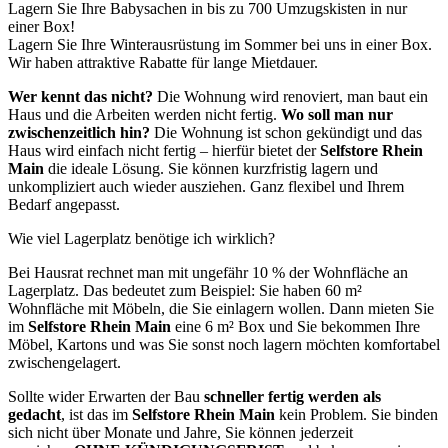
Lagern Sie Ihre Babysachen in bis zu 700 Umzugskisten in nur
einer Box!
Lagern Sie Ihre Winterausrüstung im Sommer bei uns in einer Box.
Wir haben attraktive Rabatte für lange Mietdauer.
Wer kennt das nicht?
Die Wohnung wird renoviert, man baut ein
Haus und die Arbeiten werden nicht fertig.
Wo soll man nur
zwischenzeitlich hin?
Die Wohnung ist schon gekündigt und das
Haus wird einfach nicht fertig – hierfür bietet der
Selfstore Rhein
Main
die ideale Lösung. Sie können kurzfristig lagern und
unkompliziert auch wieder ausziehen. Ganz flexibel und Ihrem
Bedarf angepasst.
Wie viel Lagerplatz benötige ich wirklich?
Bei Hausrat rechnet man mit ungefähr 10 % der Wohnfläche an
Lagerplatz. Das bedeutet zum Beispiel: Sie haben 60 m²
Wohnfläche mit Möbeln, die Sie einlagern wollen. Dann mieten Sie
im
Selfstore Rhein Main
eine 6 m² Box und Sie bekommen Ihre
Möbel, Kartons und was Sie sonst noch lagern möchten komfortabel
zwischengelagert.
Sollte wider Erwarten der Bau
schneller fertig werden als
gedacht
, ist das im
Selfstore Rhein Main
kein Problem. Sie binden
sich nicht über Monate und Jahre, Sie können jederzeit