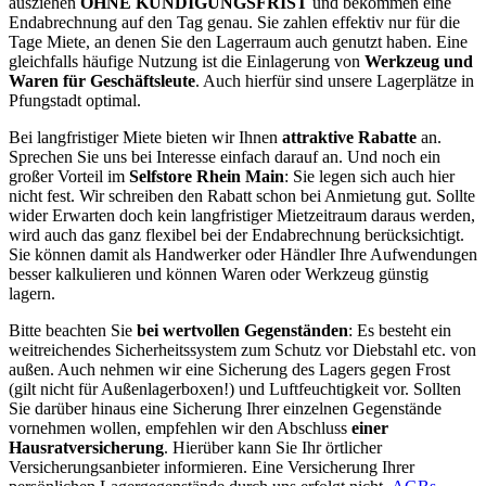
ausziehen
OHNE KÜNDIGUNGSFRIST
und bekommen eine
Endabrechnung auf den Tag genau. Sie zahlen effektiv nur für die
Tage Miete, an denen Sie den Lagerraum auch genutzt haben. Eine
gleichfalls häufige Nutzung ist die Einlagerung von
Werkzeug und
Waren für Geschäftsleute
. Auch hierfür sind unsere Lagerplätze in
Pfungstadt optimal.
Bei langfristiger Miete bieten wir Ihnen
attraktive Rabatte
an.
Sprechen Sie uns bei Interesse einfach darauf an. Und noch ein
großer Vorteil im
Selfstore Rhein Main
: Sie legen sich auch hier
nicht fest. Wir schreiben den Rabatt schon bei Anmietung gut. Sollte
wider Erwarten doch kein langfristiger Mietzeitraum daraus werden,
wird auch das ganz flexibel bei der Endabrechnung berücksichtigt.
Sie können damit als Handwerker oder Händler Ihre Aufwendungen
besser kalkulieren und können Waren oder Werkzeug günstig
lagern.
Bitte beachten Sie
bei wertvollen Gegenständen
: Es besteht ein
weitreichendes Sicherheitssystem zum Schutz vor Diebstahl etc. von
außen. Auch nehmen wir eine Sicherung des Lagers gegen Frost
(gilt nicht für Außenlagerboxen!) und Luftfeuchtigkeit vor. Sollten
Sie darüber hinaus eine Sicherung Ihrer einzelnen Gegenstände
vornehmen wollen, empfehlen wir den Abschluss
einer
Hausratversicherung
. Hierüber kann Sie Ihr örtlicher
Versicherungsanbieter informieren. Eine Versicherung Ihrer